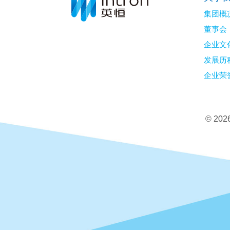
集团概
董事会
企业文
发展历
企业荣
©
20