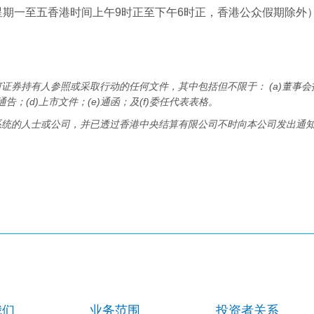
至五香港时间上午9时正至下午6时正，香港公众假期除外）致电本公司
证券持有人参照或采取行动的任何文件，其中包括但不限于： (a)董事会
告；(d)上市文件；(e)通函；及(f)委任代表表格。
系统的人士或公司，并已透过香港中央结算有限公司不时向本公司发出通
我们
业务范围
投资者关系