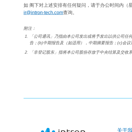
如 阁下对上述安排有任何疑问，请于办公时间内（星期一
ir@intron-tech.com
查询。
附注：
「公司通讯」乃指由本公司发出或将予发出以供公司任何
告；(b)中期报告及（如适用），中期摘要报告；(c)会议通
「非登记股东」指将本公司股份存放于中央结算及交收
关于